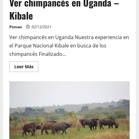
Ver chimpancés en Uganda –
Kibale
Pemax
02/12/2021
Ver chimpancés en Uganda Nuestra experiencia en
el Parque Nacional Kibale en busca de los
chimpancés Finalizado...
Leer
Leer Más
más
acerca
de
Ver
chimpancés
en
Uganda
–
Kibale