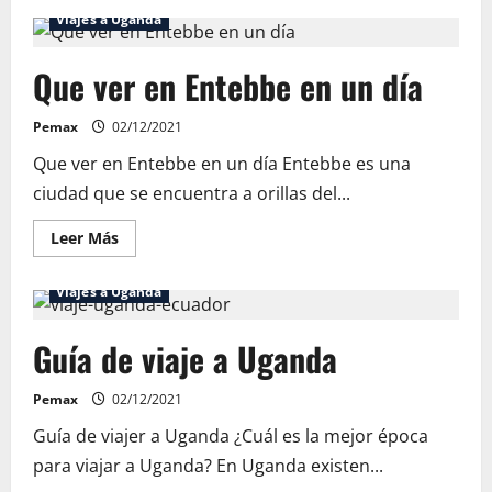
de
Viajes a Uganda
Safari
por
el
Que ver en Entebbe en un día
Parque
Nacional
Murchison
Falls
Pemax
02/12/2021
Que ver en Entebbe en un día Entebbe es una
ciudad que se encuentra a orillas del...
Leer
Leer Más
más
acerca
de
Viajes a Uganda
Que
ver
en
Guía de viaje a Uganda
Entebbe
en
un
día
Pemax
02/12/2021
Guía de viajer a Uganda ¿Cuál es la mejor época
para viajar a Uganda? En Uganda existen...