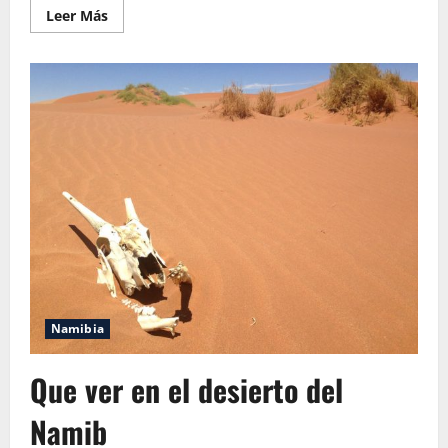
Leer
Leer Más
más
acerca
de
Excursión
a
un
Cenote
en
Riviera
Maya
Namibia
Que ver en el desierto del
Namib