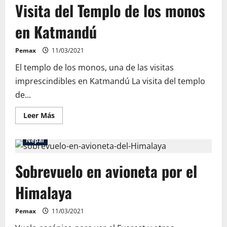
Visita del Templo de los monos
estupa
de
Boudhanath
en Katmandú
en
Katmandú
Pemax
11/03/2021
El templo de los monos, una de las visitas
imprescindibles en Katmandú La visita del templo
de...
Leer
Leer Más
más
acerca
de
Nepal
Visita
del
Templo
Sobrevuelo en avioneta por el
de
los
monos
Himalaya
en
Katmandú
Pemax
11/03/2021