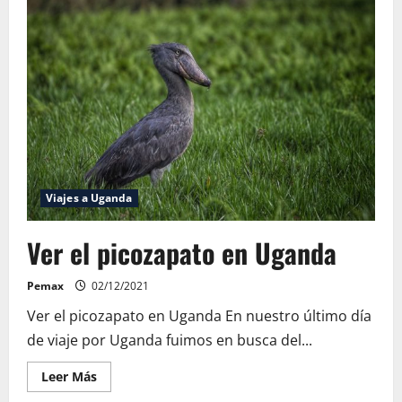
la
Costa
de
los
Esqueletos
en
Namibia
Viajes a Uganda
Ver el picozapato en Uganda
Pemax
02/12/2021
Ver el picozapato en Uganda En nuestro último día
de viaje por Uganda fuimos en busca del...
Leer
Leer Más
más
acerca