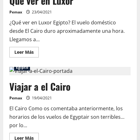
Qué ver en Luxor
Nilo
Pemax
23/04/2021
¿Qué ver en Luxor Egipto? El vuelo doméstico
desde El Cairo duro aproximadamente una hora.
Llegamos a...
Leer
Leer Más
más
acerca
de
Egipto
Qué
ver
en
Viajar a el Cairo
Luxor
Pemax
19/04/2021
El Cairo Como os comentaba anteriormente, los
horarios de los vuelos de Egyptair son terribles…
por lo...
Leer
Leer Más