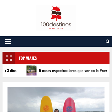
Saltar
al
contenido
Menú
principal
TOP VIAJES
ías
5 cosas espectaculares que ver en la Provenza fran