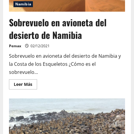
Namibia
Sobrevuelo en avioneta del
desierto de Namibia
Pemax
02/12/2021
Sobrevuelo en avioneta del desierto de Namibia y
la Costa de los Esqueletos ¿Cómo es el
sobrevuelo...
Leer
Leer Más
más
acerca
de
Sobrevuelo
en
avioneta
del
desierto
de
Namibia