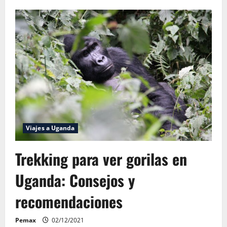
de
Ver
el
picozapato
en
Uganda
Viajes a Uganda
Trekking para ver gorilas en
Uganda: Consejos y
recomendaciones
Pemax
02/12/2021