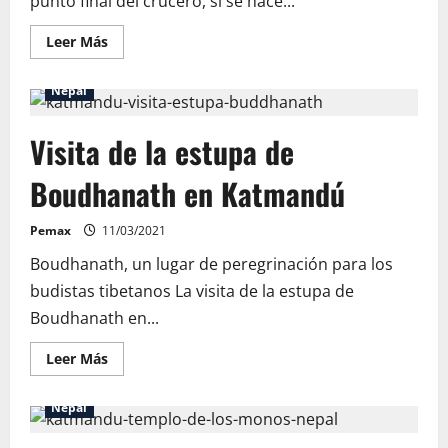
punto final del crucero, si se hace...
Leer
Leer Más
más
acerca
de
Nepal
Qué
ver
en
Visita de la estupa de
Asuán
Boudhanath en Katmandú
Pemax
11/03/2021
Boudhanath, un lugar de peregrinación para los
budistas tibetanos La visita de la estupa de
Boudhanath en...
Leer
Leer Más
más
acerca
de
Nepal
Visita
de
la