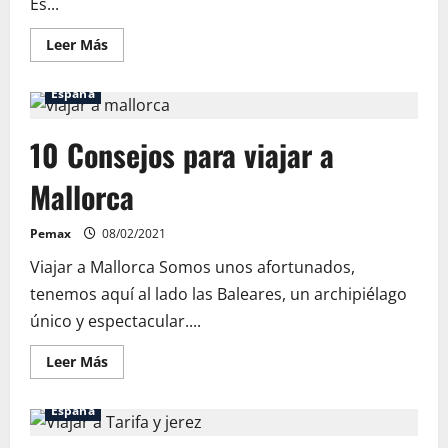
Es...
Leer
Leer Más
más
acerca
de
España
Viajar
a
Namibia
10 Consejos para viajar a
Mallorca
Pemax
08/02/2021
Viajar a Mallorca Somos unos afortunados,
tenemos aquí al lado las Baleares, un archipiélago
único y espectacular....
Leer
Leer Más
más
acerca
de
España
10
Consejos
para