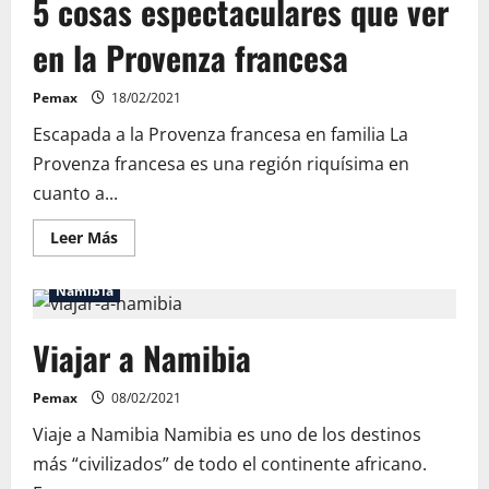
5 cosas espectaculares que ver
en la Provenza francesa
Pemax
18/02/2021
Escapada a la Provenza francesa en familia La
Provenza francesa es una región riquísima en
cuanto a...
Leer
Leer Más
más
acerca
de
Namibia
5
cosas
espectaculares
Viajar a Namibia
que
ver
en
la
Pemax
08/02/2021
Provenza
francesa
Viaje a Namibia Namibia es uno de los destinos
más “civilizados” de todo el continente africano.