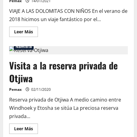
Pemax
14/01/2021
VIAJE A LAS DOLOMITAS CON NIÑOS En el verano de
2018 hicimos un viaje fantástico por el...
Leer
Leer Más
más
acerca
de
Namibia
Viajar
con
niños
Visita a la reserva privada de
por
el
Norte
Otjiwa
de
Italia
Pemax
02/11/2020
Reserva privada de Otjiwa A medio camino entre
Windhoek y Etosha se sitúa La preciosa reserva
privada...
Leer
Leer Más
más
acerca