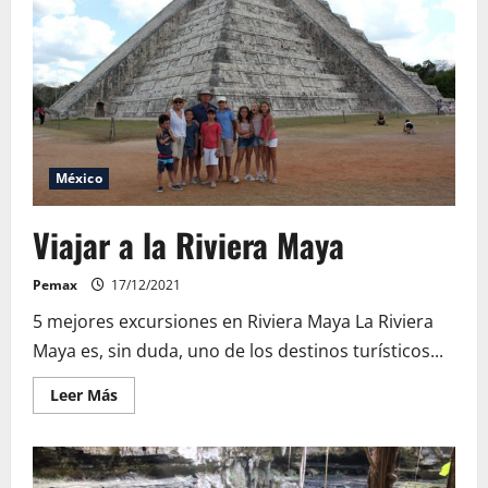
Vasco
México
Viajar a la Riviera Maya
Pemax
17/12/2021
5 mejores excursiones en Riviera Maya La Riviera
Maya es, sin duda, uno de los destinos turísticos...
Leer
Leer Más
más
acerca
de
Viajar
a
la