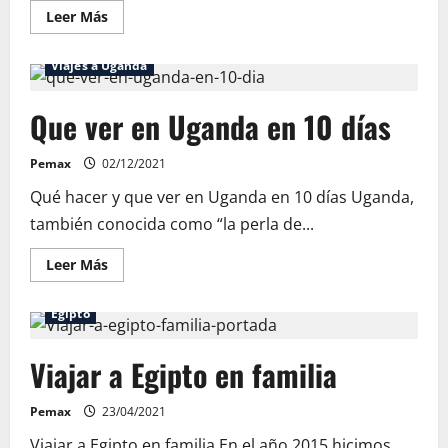
Leer
Leer Más
más
acerca
de
Viajes a Uganda
Guía
de
viaje
Que ver en Uganda en 10 días
a
Uganda
Pemax
02/12/2021
Qué hacer y que ver en Uganda en 10 días Uganda,
también conocida como “la perla de...
Leer
Leer Más
más
acerca
de
Egipto
Que
ver
en
Viajar a Egipto en familia
Uganda
en
10
días
Pemax
23/04/2021
Viajar a Egipto en familia En el año 2015 hicimos