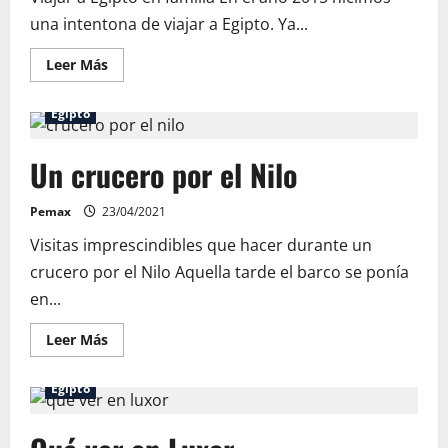
una intentona de viajar a Egipto. Ya...
Leer
Leer Más
más
acerca
de
Egipto
Viajar
a
Egipto
Un crucero por el Nilo
en
familia
Pemax
23/04/2021
Visitas imprescindibles que hacer durante un
crucero por el Nilo Aquella tarde el barco se ponía
en...
Leer
Leer Más
más
acerca
de
Egipto
Un
crucero
por
el