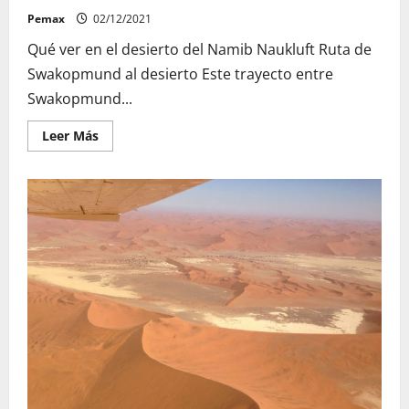
Pemax
02/12/2021
Qué ver en el desierto del Namib Naukluft Ruta de
Swakopmund al desierto Este trayecto entre
Swakopmund...
Leer
Leer Más
más
acerca
de
Que
ver
en
el
desierto
del
Namib