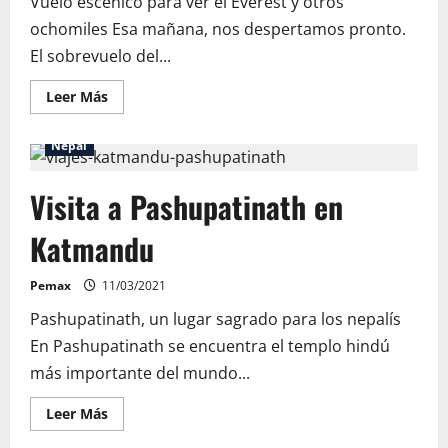
Vuelo escénico para ver el Everest y otros
ochomiles Esa mañana, nos despertamos pronto.
El sobrevuelo del...
Leer
Leer Más
más
acerca
de
Nepal
Sobrevuelo
en
avioneta
Visita a Pashupatinath en
por
el
Himalaya
Katmandu
Pemax
11/03/2021
Pashupatinath, un lugar sagrado para los nepalís
En Pashupatinath se encuentra el templo hindú
más importante del mundo...
Leer
Leer Más
más
acerca