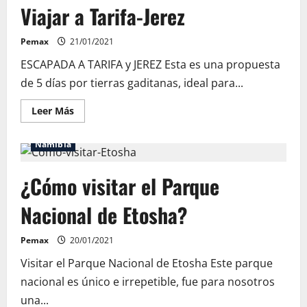
Viajar a Tarifa-Jerez
viajar
a
Mallorca
Pemax
21/01/2021
ESCAPADA A TARIFA y JEREZ Esta es una propuesta
de 5 días por tierras gaditanas, ideal para...
Leer
Leer Más
más
acerca
de
Namibia
Viajar
a
Tarifa-
¿Cómo visitar el Parque
Jerez
Nacional de Etosha?
Pemax
20/01/2021
Visitar el Parque Nacional de Etosha Este parque
nacional es único e irrepetible, fue para nosotros
una...