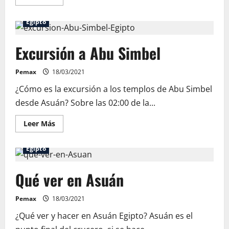
más
acerca
de
Egipto
Viajar
a
el
Excursión a Abu Simbel
Cairo
Pemax
18/03/2021
¿Cómo es la excursión a los templos de Abu Simbel
desde Asuán? Sobre las 02:00 de la...
Leer
Leer Más
más
acerca
de
Egipto
Excursión
a
Abu
Qué ver en Asuán
Simbel
Pemax
18/03/2021
¿Qué ver y hacer en Asuán Egipto? Asuán es el