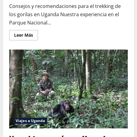
Consejos y recomendaciones para el trekking de
los gorilas en Uganda Nuestra experiencia en el
Parque Nacional...
Leer
Leer Más
más
acerca
de
Trekking
para
ver
gorilas
en
Uganda:
Consejos
y
recomendaciones
Viajes a Uganda