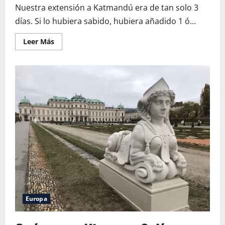
Nuestra extensión a Katmandú era de tan solo 3
días. Si lo hubiera sabido, hubiera añadido 1 ó...
Leer
Leer Más
más
acerca
de
Qué
ver
en
Katmandú
en
3
días
Europa