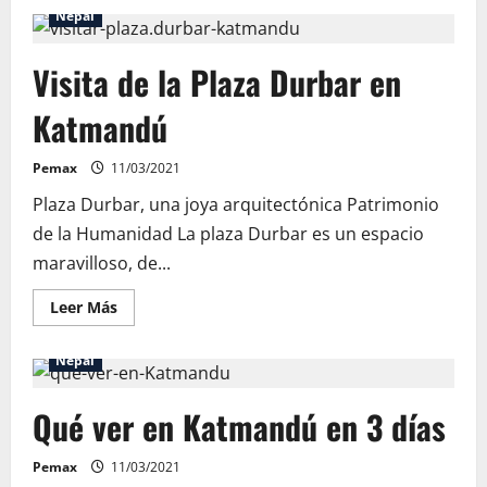
de
Nepal
Visita
a
Pashupatinath
Visita de la Plaza Durbar en
en
Katmandu
Katmandú
Pemax
11/03/2021
Plaza Durbar, una joya arquitectónica Patrimonio
de la Humanidad La plaza Durbar es un espacio
maravilloso, de...
Leer
Leer Más
más
acerca
de
Nepal
Visita
de
la
Qué ver en Katmandú en 3 días
Plaza
Durbar
en
Katmandú
Pemax
11/03/2021