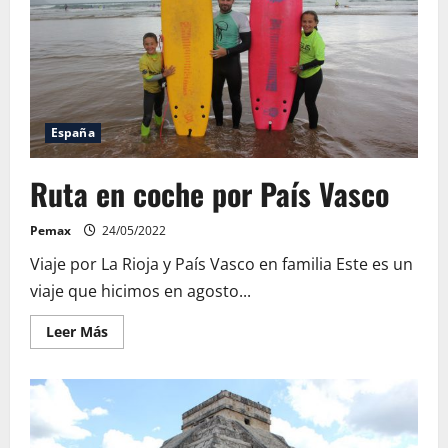
España
Ruta en coche por País Vasco
Pemax
24/05/2022
Viaje por La Rioja y País Vasco en familia Este es un
viaje que hicimos en agosto...
Leer
Leer Más
más
acerca
de
Ruta
en
coche
por
País