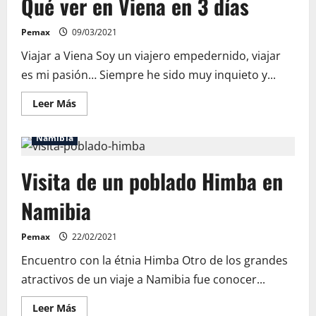
Qué ver en Viena en 3 días
Pemax
09/03/2021
Viajar a Viena Soy un viajero empedernido, viajar
es mi pasión… Siempre he sido muy inquieto y...
Leer
Leer Más
más
acerca
de
Namibia
Qué
ver
en
Visita de un poblado Himba en
Viena
en
3
Namibia
días
Pemax
22/02/2021
Encuentro con la étnia Himba Otro de los grandes
atractivos de un viaje a Namibia fue conocer...
Leer
Leer Más