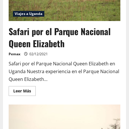
Viajes a Uganda
Safari por el Parque Nacional
Queen Elizabeth
Pemax
02/12/2021
Safari por el Parque Nacional Queen Elizabeth en
Uganda Nuestra experiencia en el Parque Nacional
Queen Elizabeth...
Leer
Leer Más
más
acerca
de
Safari
por
el
Parque
Nacional
Queen