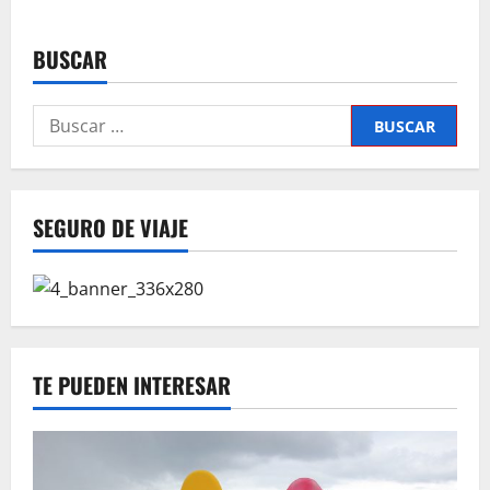
de
Visita
a
BUSCAR
la
reserva
privada
de
Buscar:
Otjiwa
SEGURO DE VIAJE
TE PUEDEN INTERESAR