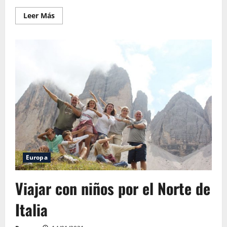
Leer
Leer Más
más
acerca
de
¿Cómo
visitar
el
Parque
Nacional
de
Etosha?
Europa
Viajar con niños por el Norte de
Italia